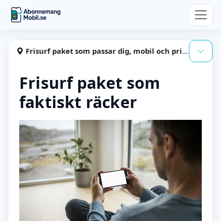
Hoppa till huvudinnehåll
Abonnemangmobil
Frisurf paket som passar dig, mobil och pris i balans
Visa
Frisurf paket som
faktiskt räcker