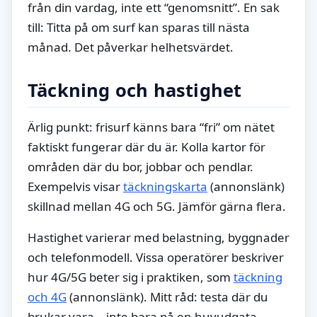
från din vardag, inte ett “genomsnitt”. En sak
till: Titta på om surf kan sparas till nästa
månad. Det påverkar helhetsvärdet.
Täckning och hastighet
Ärlig punkt: frisurf känns bara “fri” om nätet
faktiskt fungerar där du är. Kolla kartor för
områden där du bor, jobbar och pendlar.
Exempelvis visar
täckningskarta
(annonslänk)
skillnad mellan 4G och 5G. Jämför gärna flera.
Hastighet varierar med belastning, byggnader
och telefonmodell. Vissa operatörer beskriver
hur 4G/5G beter sig i praktiken, som
täckning
och 4G
(annonslänk). Mitt råd: testa där du
brukar vara – inte bara på en huvudgata.