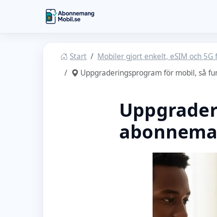
Hoppa till huvudinnehåll
Abonnemangmobil
Start
Mobiler gjort enkelt, eSIM och 5G 
Uppgraderingsprogram för mobil, så fu
Uppgrader
abonnem