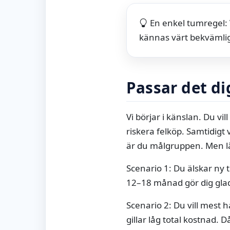
En enkel tumregel: 
kännas värt bekvämli
Passar det di
Vi börjar i känslan. Du v
riskera felköp. Samtidigt
är du målgruppen. Men lå
Scenario 1: Du älskar ny 
12–18 månad gör dig glad
Scenario 2: Du vill mest h
gillar låg total kostnad. D