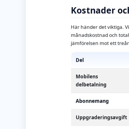
Kostnader oc
Här händer det viktiga. V
månadskostnad och totale
jämförelsen mot ett treå
Del
Mobilens
delbetalning
Abonnemang
Uppgraderingsavgift