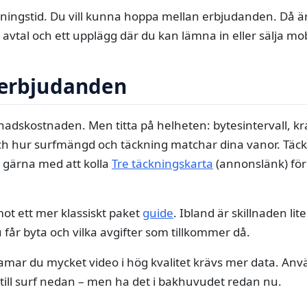
ningstid. Du vill kunna hoppa mellan erbjudanden. Då är f
re avtal och ett upplägg där du kan lämna in eller sälja mob
 erbjudanden
ånadskostnaden. Men titta på helheten: bytesintervall, kra
ch hur surfmängd och täckning matchar dina vanor. Täck
a gärna med att kolla
Tre täckningskarta
(annonslänk) för 
ot ett mer klassiskt paket
guide
. Ibland är skillnaden lit
u får byta och vilka avgifter som tillkommer då.
eamar du mycket video i hög kvalitet krävs mer data. Anv
till surf nedan – men ha det i bakhuvudet redan nu.