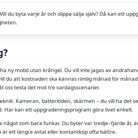
Vill du byta varje år och slippa sälja själv? Då kan ett u
gheten.
g?
ill ha ny mobil utan krångel. Du vill inte jagas av andrah
 vill du att kostnaden ska kännas rimlig månad för måna
t oss testa det mot tre vardagsscenarier.
teknik. Kameran, batteritiden, skärmen – du vill ha det se
. Här kan ett uppgraderingsprogram göra livet enkelt.
a något som bara funkar. Du byter var tredje–fjärde år, ä
å är ett längre avtal eller kontantköp ofta bättre.