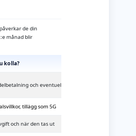
 påverkar de din
2:e månad blir
u kolla?
elbetalning och eventuell startavgift
lsvillkor, tillägg som 5G
vgift och när den tas ut