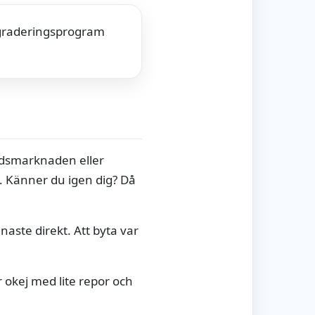
ppgraderingsprogram
andsmarknaden eller
d. Känner du igen dig? Då
naste direkt. Att byta var
r okej med lite repor och