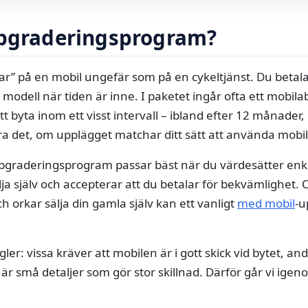
ppgraderingsprogram?
ar” på en mobil ungefär som på en cykeltjänst. Du beta
 ny modell när tiden är inne. I paketet ingår ofta ett mob
t byta inom ett visst intervall – ibland efter 12 månader, 
a det, om upplägget matchar ditt sätt att använda mobi
ppgraderingsprogram passar bäst när du värdesätter enke
sälja själv och accepterar att du betalar för bekvämlighet.
och orkar sälja din gamla själv kan ett vanligt
med mobil
-u
r: vissa kräver att mobilen är i gott skick vid bytet, and
är små detaljer som gör stor skillnad. Därför går vi igen