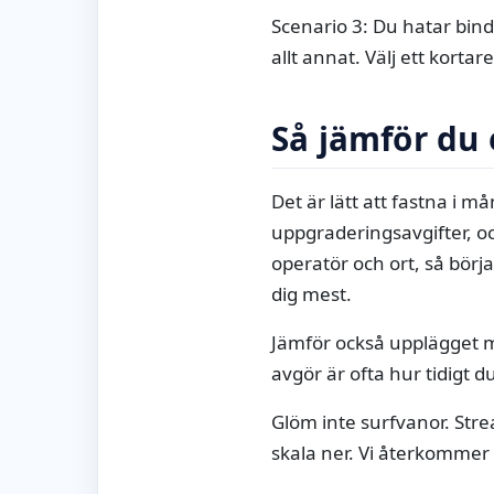
Scenario 3: Du hatar bind
allt annat. Välj ett korta
Så jämför du
Det är lätt att fastna i m
uppgraderingsavgifter, o
operatör och ort, så börj
dig mest.
Jämför också upplägget m
avgör är ofta hur tidigt d
Glöm inte surfvanor. Str
skala ner. Vi återkommer 