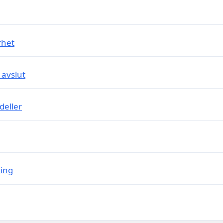
rhet
 avslut
eller
ning