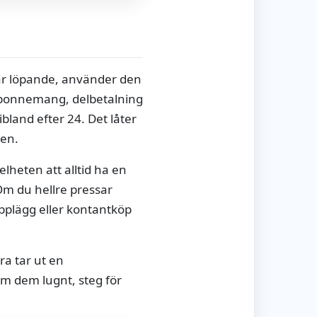
lar löpande, använder den
ilabonnemang, delbetalning
ibland efter 24. Det låter
len.
lheten att alltid ha en
 Om du hellre pressar
pplägg eller kontantköp
ra tar ut en
om dem lugnt, steg för