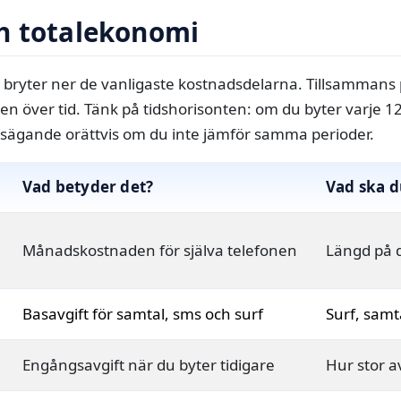
h totalekonomi
i bryter ner de vanligaste kostnadsdelarna. Tillsammans
n över tid. Tänk på tidshorisonten: om du byter varje 1
rsägande orättvis om du inte jämför samma perioder.
Vad betyder det?
Vad ska d
Månadskostnaden för själva telefonen
Längd på d
Basavgift för samtal, sms och surf
Surf, samta
Engångsavgift när du byter tidigare
Hur stor a