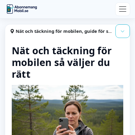
Hoppa till huvudinnehåll
Abonnemangmobil
Nät och täckning för mobilen, guide för smarta val
Visa
Nät och täckning för
mobilen så väljer du
rätt