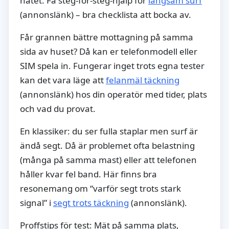
nätet. Få steg-för-steg-hjälp för
långsam surf
(annonslänk) – bra checklista att bocka av.
Får grannen bättre mottagning på samma
sida av huset? Då kan er telefonmodell eller
SIM spela in. Fungerar inget trots egna tester
kan det vara läge att
felanmäl täckning
(annonslänk) hos din operatör med tider, plats
och vad du provat.
En klassiker: du ser fulla staplar men surf är
ändå segt. Då är problemet ofta belastning
(många på samma mast) eller att telefonen
håller kvar fel band. Här finns bra
resonemang om “varför segt trots stark
signal” i
segt trots täckning
(annonslänk).
Proffstips för test: Mät på samma plats,