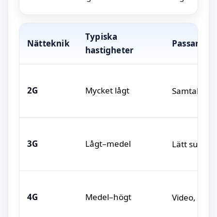
Typiska
Nätteknik
Passar för
hastigheter
2G
Mycket lågt
Samtal, sm
3G
Lågt–medel
Lätt surf
4G
Medel–högt
Video, socia