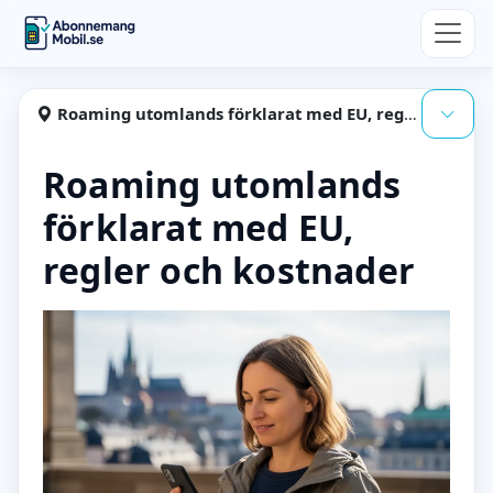
Hoppa till huvudinnehåll
Abonnemangmobil
Roaming utomlands förklarat med EU, regler och kostnader
Visa
Roaming utomlands
förklarat med EU,
regler och kostnader