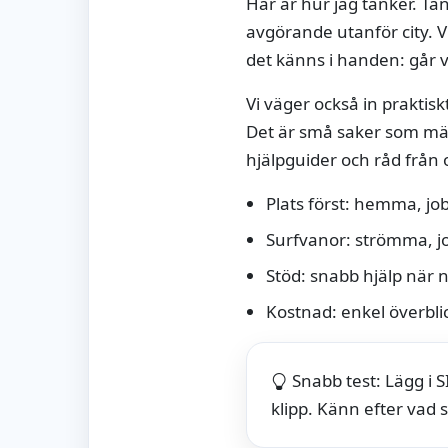
Här är hur jag tänker. Tä
avgörande utanför city. Vi
det känns i handen: går v
Vi väger också in praktis
Det är små saker som mär
hjälpguider och råd från 
Plats först: hemma, jo
Surfvanor: strömma, j
Stöd: snabb hjälp när n
Kostnad: enkel överblic
Snabb test: Lägg i
klipp. Känn efter vad 