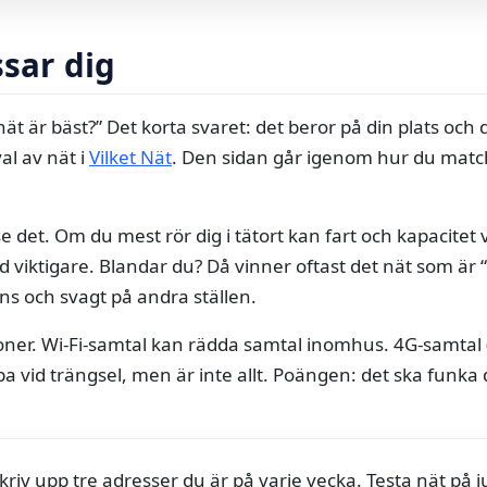
ssar dig
 nät är bäst?” Det korta svaret: det beror på din plats och 
al av nät i
Vilket Nät
. Den sidan går igenom hur du matc
 se det. Om du mest rör dig i tätort kan fart och kapacitet 
d viktigare. Blandar du? Då vinner oftast det nät som är “ti
ns och svagt på andra ställen.
oner. Wi‑Fi‑samtal kan rädda samtal inomhus. 4G‑samtal
a vid trängsel, men är inte allt. Poängen: det ska funka d
riv upp tre adresser du är på varje vecka. Testa nät på j