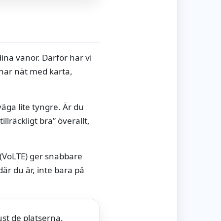
dina vanor. Därför har vi
har nät med karta,
väga lite tyngre. Är du
llräckligt bra” överallt,
 (VoLTE) ger snabbare
är du är, inte bara på
ust de platserna.