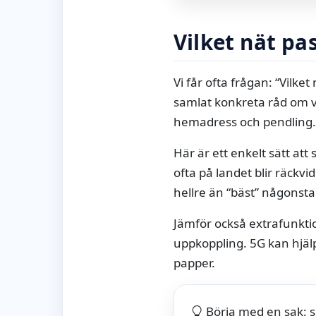
Vilket nät pa
Vi får ofta frågan: “Vilket
samlat konkreta råd om v
hemadress och pendling.
Här är ett enkelt sätt att
ofta på landet blir räckvid
hellre än “bäst” någonsta
Jämför också extrafunkti
uppkoppling. 5G kan hjälp
papper.
Börja med en sak: sk