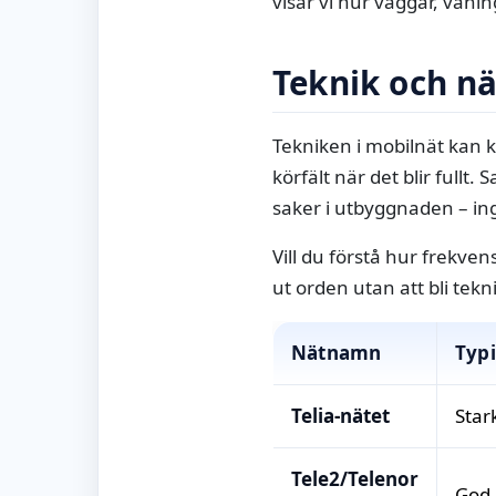
visar vi hur väggar, vånin
Teknik och nä
Tekniken i mobilnät kan k
körfält när det blir fullt.
saker i utbyggnaden – in
Vill du förstå hur frekve
ut orden utan att bli tekn
Nätnamn
Typi
Telia‑nätet
Star
Tele2/Telenor
God 