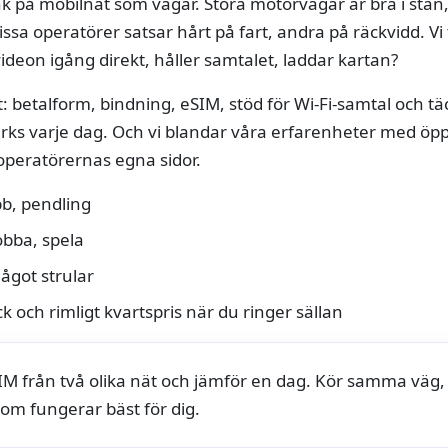
nk på mobilnät som vägar. Stora motorvägar är bra i stan
ssa operatörer satsar hårt på fart, andra på räckvidd. Vi 
ideon igång direkt, håller samtalet, laddar kartan?
kt: betalform, bindning, eSIM, stöd för Wi‑Fi‑samtal och 
ks varje dag. Och vi blandar våra erfarenheter med öppn
operatörernas egna sidor.
bb, pendling
obba, spela
ågot strular
k och rimligt kvartspris när du ringer sällan
 SIM från två olika nät och jämför en dag. Kör samma vä
som fungerar bäst för dig.