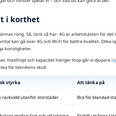
gar och fönster spelar in – och vad du kan göra åt det.
t i korthet
ännas rörig. Så, tänk så här: 4G är arbetshästen för det
 Samtal kan gå över 4G och Wi‑Fi för bättre kvalitet. Olika 
ga konstigheter.
nser, masthöjd och kapacitet hänger ihop går vi djupare i
t
iska för teknikens skull.
sk styrka
Att tänka på
k räckvidd utanför storstäder
Bra för blandad st
balans mellan fart och yttäckning
Stabilt i många täto