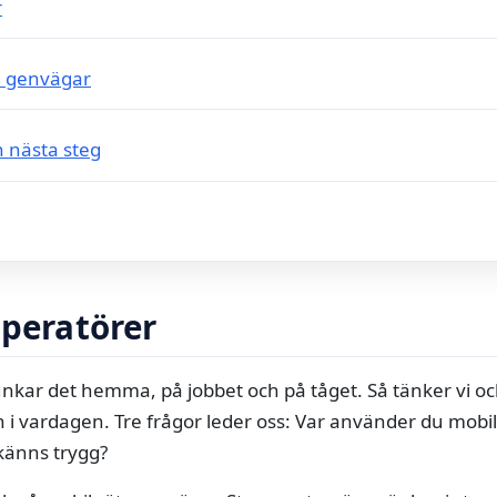
r
h genvägar
 nästa steg
operatörer
unkar det hemma, på jobbet och på tåget. Så tänker vi ocks
an i vardagen. Tre frågor leder oss: Var använder du mob
 känns trygg?