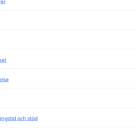
rer
het
else
ngstid och stöd