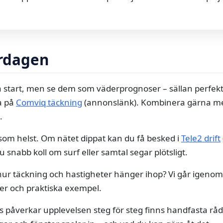
ardagen
a start, men se dem som väderprognoser – sällan perfekt
ta på
Comviq täckning
(annonslänk). Kombinera gärna me
.
som helst. Om nätet dippat kan du få besked i
Tele2 drift
du snabb koll om surf eller samtal segar plötsligt.
i hur täckning och hastigheter hänger ihop? Vi går igeno
der och praktiska exempel.
ts påverkar upplevelsen steg för steg finns handfasta råd