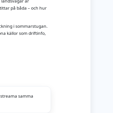
, landsvägar är
tittar på båda – och hur
täckning i sommarstugan.
a källor som driftinfo,
g, streama samma