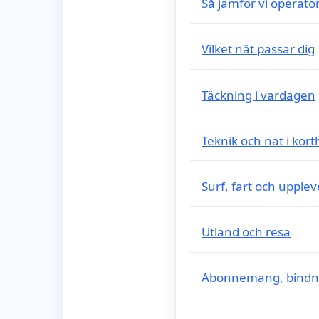
Så jämför vi operatö
Vilket nät passar dig
Täckning i vardagen
Teknik och nät i kort
Surf, fart och upplev
Utland och resa
Abonnemang, bindni