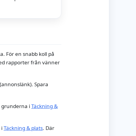
a. För en snabb koll på
d rapporter från vänner
(annonslänk). Spara
m grunderna i
Täckning &
 i
Täckning & plats
. Där