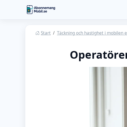
Hoppa till huvudinnehåll
Abonnemangmobil
Start
Täckning och hastighet i mobilen e
Operatöre