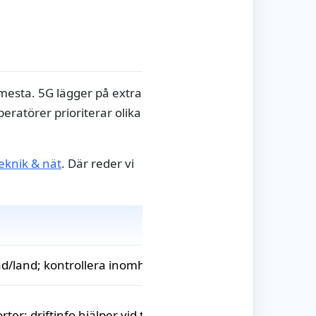
 mesta. 5G lägger på extra
operatörer prioriterar olika
eknik & nät
. Där reder vi
ad/land; kontrollera inomhustäckning i tätare hus
rter; driftinfo hjälper vid tillfälliga störningar