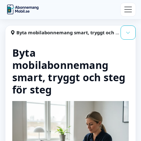
Hoppa till huvudinnehåll
Abonnemangmobil
Byta mobilabonnemang smart, tryggt och steg för steg
Visa
Byta
mobilabonnemang
smart, tryggt och steg
för steg