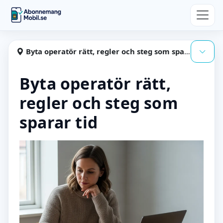
Hoppa till huvudinnehåll
Abonnemangmobil
Byta operatör rätt, regler och steg som sparar tid
Visa
Byta operatör rätt,
regler och steg som
sparar tid