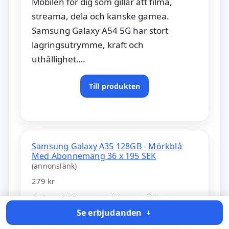
Mobilen för dig som gillar att filma,
streama, dela och kanske gamea.
Samsung Galaxy A54 5G har stort
lagringsutrymme, kraft och
uthållighet….
Till produkten
Samsung Galaxy A35 128GB - Mörkblå
Med Abonnemang 36 x 195 SEK
(annonslänk)
279 kr
Galaxy A35 passar dig som vill ha en
prisvärd mobil med stor skärm, snygg
Se erbjudanden
design och ett batteri som räcker länge.