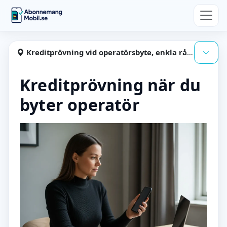
Hoppa till huvudinnehåll
Abonnemangmobil
Kreditprövning vid operatörsbyte, enkla råd och alternativ
Visa
Kreditprövning när du
byter operatör