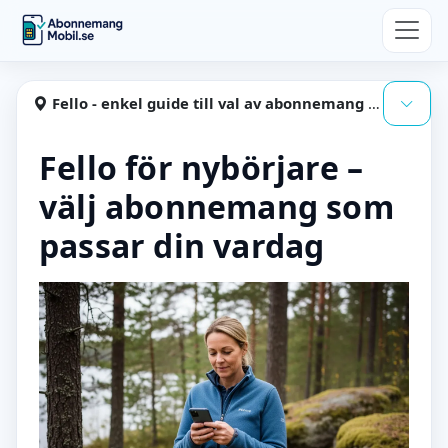
Hoppa till huvudinnehåll
Abonnemangmobil
Fello - enkel guide till val av abonnemang och surf
Visa
Fello för nybörjare –
välj abonnemang som
passar din vardag